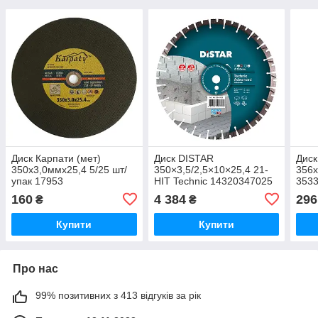
Диск Карпати (мет)
Диск DISTAR
Дис
350х3,0ммх25,4 5/25 шт/
350×3,5/2,5×10×25,4 21-
356х
упак 17953
HIT Technic 14320347025
353
160
4 384
296
₴
₴
Купити
Купити
Про нас
99% позитивних з 413 відгуків за рік