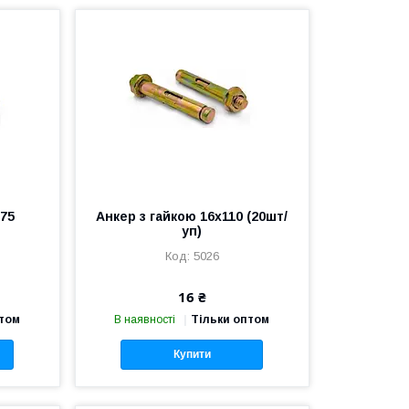
 75
Анкер з гайкою 16х110 (20шт/
уп)
5026
16 ₴
птом
В наявності
Тільки оптом
Купити