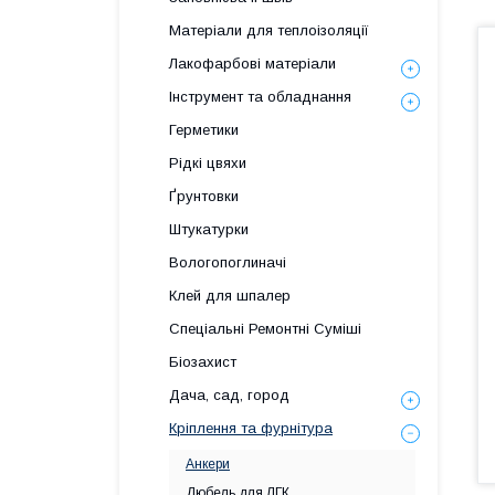
Матеріали для теплоізоляції
Лакофарбові матеріали
Інструмент та обладнання
Герметики
Рідкі цвяхи
Ґрунтовки
Штукатурки
Вологопоглиначі
Клей для шпалер
Спеціальні Ремонтні Суміші
Біозахист
Дача, сад, город
Кріплення та фурнітура
Анкери
Дюбель для ЛГК