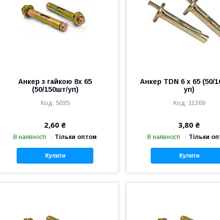
Анкер з гайкою 8х 65
Анкер TDN 6 х 65 (50/
(50/150шт/уп)
уп)
5035
11269
2,60 ₴
3,80 ₴
В наявності
Тільки оптом
В наявності
Тільки о
Купити
Купити