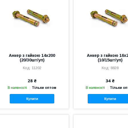
Анкер з гайкою 14х200
Анкер з гайкою 16х
(20/30шт/уп)
(10/15шт/уп)
11202
8828
28 ₴
34 ₴
В наявності
Тільки оптом
В наявності
Тільки о
Купити
Купити