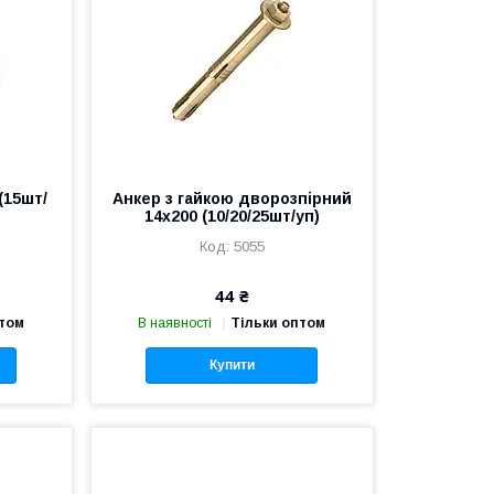
(15шт/
Анкер з гайкою дворозпірний
14х200 (10/20/25шт/уп)
5055
44 ₴
птом
В наявності
Тільки оптом
Купити