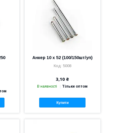
250
Анкер 10 х 52 (100/150шт/уп)
5008
3,10 ₴
В наявності
Тільки оптом
птом
Купити