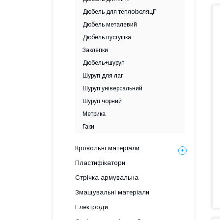
Дюбель для теплоізоляції
Дюбель металевий
Дюбель пустушка
Заклепки
Дюбель+шуруп
Шуруп для лаг
Шуруп універсальний
Шуруп чорний
Метрика
Гаки
Кровольні матеріали
Пластифікатори
Стрічка армувальна
Змащувальні матеріали
Електроди