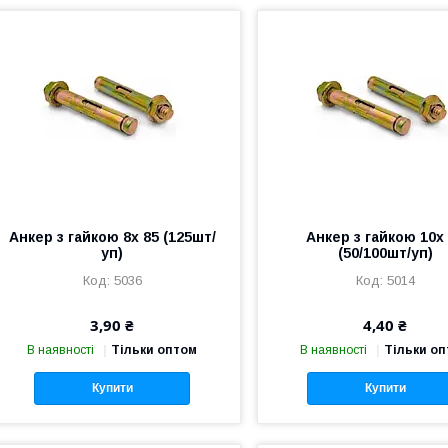
Анкер з гайкою 8х 85 (125шт/
Анкер з гайкою 10х
уп)
(50/100шт/уп)
5036
5014
3,90 ₴
4,40 ₴
В наявності
Тільки оптом
В наявності
Тільки о
Купити
Купити