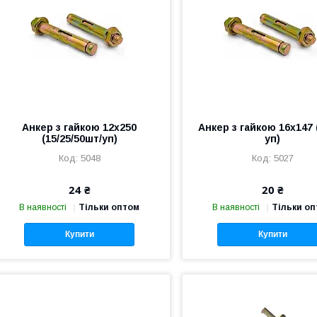
Анкер з гайкою 12х250
Анкер з гайкою 16х147 
(15/25/50шт/уп)
уп)
5048
5027
24 ₴
20 ₴
В наявності
Тільки оптом
В наявності
Тільки о
Купити
Купити