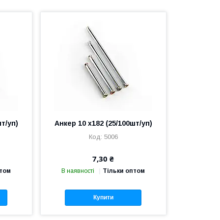
шт/уп)
Анкер 10 х182 (25/100шт/уп)
5006
7,30 ₴
птом
В наявності
Тільки оптом
Купити