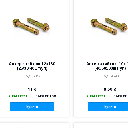
Анкер з гайкою 12х130
Анкер з гайкою 10х 
(25/30/40шт/уп)
(40/50100шт/уп)
5047
9590
11 ₴
8,50 ₴
В наявності
Тільки оптом
В наявності
Тільки о
Купити
Купити