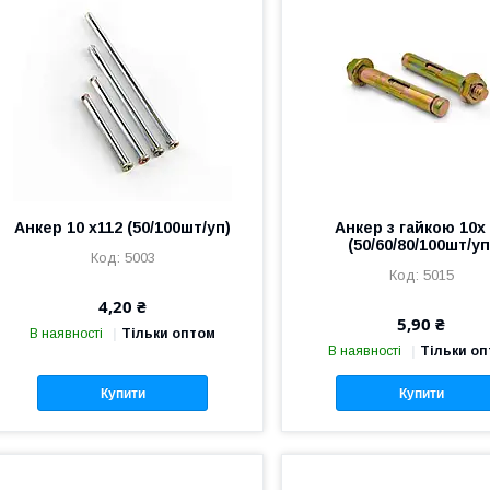
Анкер 10 х112 (50/100шт/уп)
Анкер з гайкою 10х
(50/60/80/100шт/уп
5003
5015
4,20 ₴
5,90 ₴
В наявності
Тільки оптом
В наявності
Тільки о
Купити
Купити