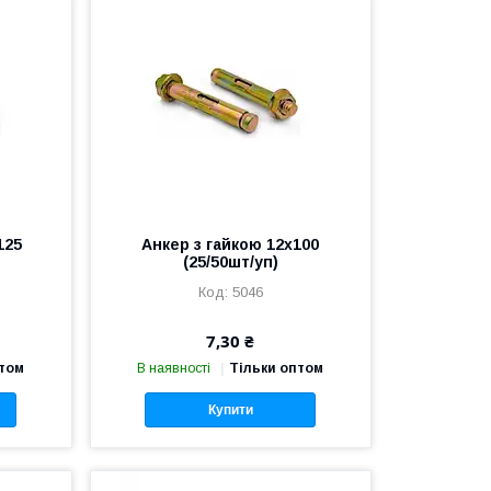
125
Анкер з гайкою 12х100
(25/50шт/уп)
5046
7,30 ₴
птом
В наявності
Тільки оптом
Купити