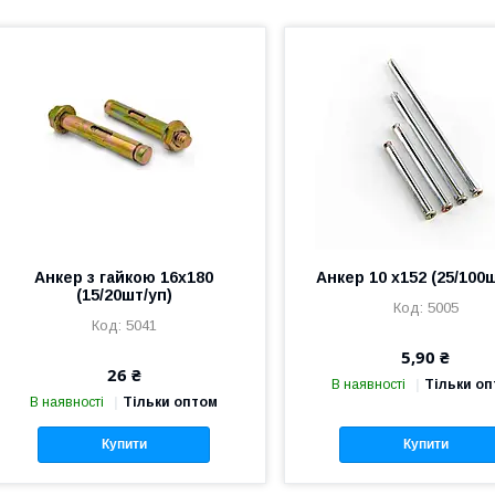
Анкер з гайкою 16х180
Анкер 10 х152 (25/100
(15/20шт/уп)
5005
5041
5,90 ₴
26 ₴
В наявності
Тільки о
В наявності
Тільки оптом
Купити
Купити