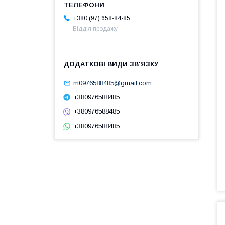
+380 (97) 658-84-85
Відділ продажу
m0976588485@gmail.com
+380976588485
+380976588485
+380976588485