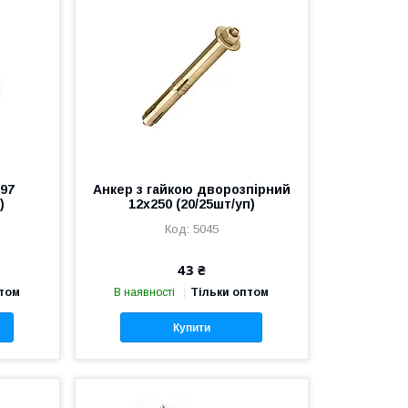
 97
Анкер з гайкою дворозпірний
)
12х250 (20/25шт/уп)
5045
43 ₴
птом
В наявності
Тільки оптом
Купити