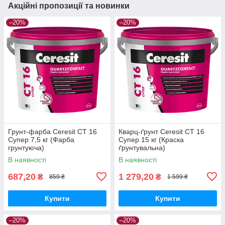
Акційні пропозиції та новинки
–20%
–20%
Грунт-фарба Ceresit CT 16
Кварц-ґрунт Ceresit CT 16
Супер 7,5 кг (Фарба
Супер 15 кг (Краска
грунтуюча)
ґрунтувальна)
В наявності
В наявності
687,20
1 279,20
₴
₴
859 ₴
1 599 ₴
Купити
Купити
–20%
–20%