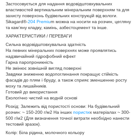
Застосовується для надання водовідштовхувальних
властивостей вертикальним мінеральним поверхням та для
захисту поверхонь будівельних конструкцій від вологи.
Sikagard®-
204 Premiu
m можна на носити на розчин, цегляну
та кам’яну кладку, камінь, азбестоцемент та інше.
ХАРАКТЕРИСТИКИ / ПЕРЕВАГИ
Сильна водовідштовхувальна здатність
На певних мінеральних поверхнях може проявлятись
надзвичайний гідрофобний ефект
Гарна паропроникність
Не змінює зовнішній вигляд поверхні
Завдяки зниженню водопоглинання покращує стійкість
фасадів до плям і бруду, а також сприяє зменшенню росту
моху та лишайників.
Готовий до використання
Екологічно чистий на водній основі
Розхід: Залежить від пористості основи: На будівельний
розчин: ~ 150-200 г/м2 На інших
пористи
х матеріалах ~ 300-
500 г/м2 (Для визначення точної витрати необхідно нанести
тестовий зразок).
Колір: Біла рідина, молочного кольору