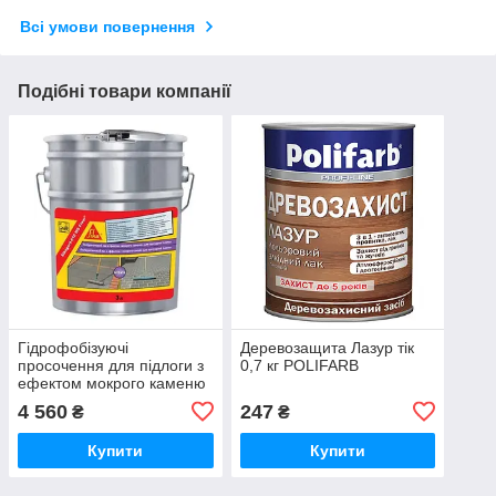
Всі умови повернення
Подібні товари компанії
Гідрофобізуючі
Деревозащита Лазур тік
просочення для підлоги з
0,7 кг POLIFARB
ефектом мокрого каменю
Sikagard-610 WS Floor 3 л.
4 560
247
₴
₴
Купити
Купити