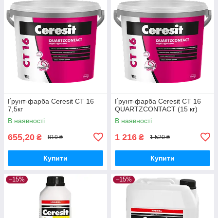
Ґрунт-фарба Ceresit CT 16
Ґрунт-фарба Ceresit CT 16
7,5кг
QUARTZCONTACT (15 кг)
В наявності
В наявності
655,20
1 216
₴
₴
819 ₴
1 520 ₴
Купити
Купити
–15%
–15%