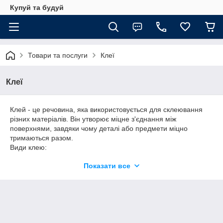
Купуй та будуй
Товари та послуги
Клеї
Клеї
Клей - це речовина, яка використовується для склеювання
різних матеріалів. Він утворює міцне з'єднання між
поверхнями, завдяки чому деталі або предмети міцно
тримаються разом.
Види клею:
* За складом:
Показати все
* Органічні: на основі природних або синтетичних смол,
клею тваринного походження.
* Неорганічні: на основі мінеральних речовин (цемент, гіпс).
* За способом застосування:
* Рідкі: наносяться пензлем або шпателем.
* Тверді: у вигляді стрижнів або плиток, вимагають