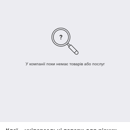
нагрівання або розчинення.
* За призначенням:
* Для дерева: столярні, казеїнові.
* Для металу: епоксидні, ціаноакрилати.
* Для пластику: спеціальні клеї для різних видів пластику.
* Для кераміки: керамічні клеї, епоксидні.
* Універсальні: підходять для багатьох матеріалів.
Як вибрати клей:
* Матеріал: який матеріал ви будете склеювати?
* Умови експлуатації: чи буде склеєний виріб піддаватися
впливу вологи, тепла, хімічних речовин?
* Тип з'єднання: чи потрібне жорстке або гнучке з'єднання?
У компанії поки немає товарів або послуг
* Час висихання: як швидко з'єднання має висохнути?