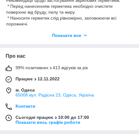
Рекомендації щодо застосування акрилових герметиків:
* Перед нанесенням герметика необхідно очистити
поверхню від бруду, пилу та жиру.
* Наносити герметик слід рівномірно, заповнюючи всі
порожнечі.
* Надлишки герметика необхідно видалити вологою
Показати все
ганчіркою.
* Час висихання герметика залежить від його типу та умов
навколишнього середовища.
Акрилові герметики - це надійний і універсальний матеріал,
Про нас
який допоможе вам вирішити безліч завдань з герметизації та
ремонту. Під час вибору акрилового герметика необхідно
99% позитивних з 413 відгуків за рік
враховувати його характеристики, сферу застосування та
рекомендації виробника.
Працює з 12.11.2022
м. Одеса
65008 вул. Радісна 23, Одеса, Україна
Контакти
Сьогодні працює з 10:00 до 17:00
Показати весь графік роботи