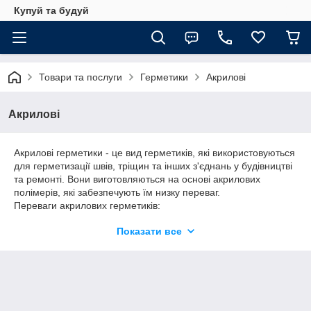
Купуй та будуй
Товари та послуги
Герметики
Акрилові
Акрилові
Акрилові герметики - це вид герметиків, які використовуються
для герметизації швів, тріщин та інших з'єднань у будівництві
та ремонті. Вони виготовляються на основі акрилових
полімерів, які забезпечують їм низку переваг.
Переваги акрилових герметиків:
* Екологічність: Акрилові герметики не містять шкідливих
Показати все
речовин і не виділяють токсичних випарів, тому вони безпечні
для використання в житлових приміщеннях.
* Універсальність: Вони підходять для роботи з різними
матеріалами, такими як дерево, бетон, цегла, пластик і
метал.
* Еластичність: Акрилові герметики мають гарну