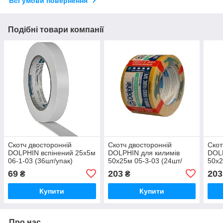
Всі умови повернення
Подібні товари компанії
Скотч двосторонній
Скотч двосторонній
Скот
DOLPHIN вспінений 25х5м
DOLPHIN для килимів
DOLP
06-1-03 (36шт/упак)
50х25м 05-3-03 (24шт/
50х2
упак)
упак
69
203
203
₴
₴
Купити
Купити
Про нас