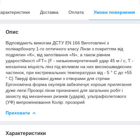
арактеристики
Доставка
Оплата
Умови повернення
Опис
Відповідають вимогам ДСТУ EN 166 Виготовлені з
полікарбонату 1-го оптичного класу Лінзи з покриттям від
подряпин «К», від запотівання «N», а також рівнем
ударостійкості «FT» (F - низькоенергетичний удар 45 м / с; T -
механічна міцність лінз під впливом на них високошвидкісних
частинок, при екстремальних температурах від - 5 ° C до +55
° C) Тверді фіксовані дужки з отворами для стрічки
Ергономічна форма окулярів забезпечує хороше прилягання
дуже легкі Прозорі лінзи призначені для загальних робіт і
захисту від механічних ризиків (ударів), ультрафіолетового
(УФ) випромінювання Колір: прозорий
Приховати
Характеристики