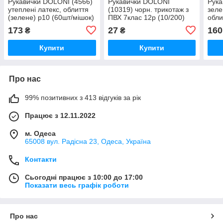
Рукавички DOLONI (4566)
Рукавички DOLONI
Рука
утеплені латекс, облиття
(10319) чорн. трикотаж з
зеле
(зелене) р10 (60шт/мішок)
ПВХ 7клас 12р (10/200)
обли
173
27
160
₴
₴
Купити
Купити
Про нас
99% позитивних з 413 відгуків за рік
Працює з 12.11.2022
м. Одеса
65008 вул. Радісна 23, Одеса, Україна
Контакти
Сьогодні працює з 10:00 до 17:00
Показати весь графік роботи
Про нас