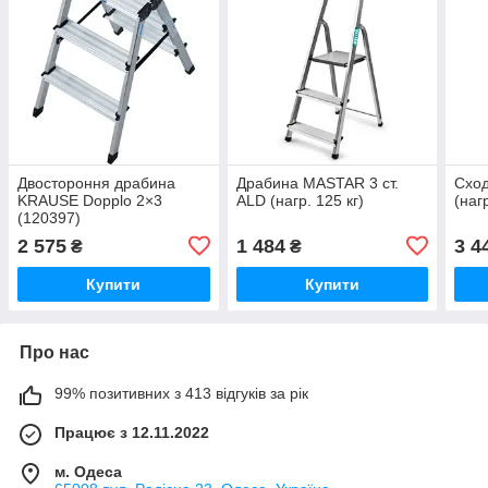
Двостороння драбина
Драбина MASTAR 3 ст.
Сход
KRAUSE Dopplo 2×3
ALD (нагр. 125 кг)
(нагр
(120397)
2 575
1 484
3 4
₴
₴
Купити
Купити
Про нас
99% позитивних з 413 відгуків за рік
Працює з 12.11.2022
м. Одеса