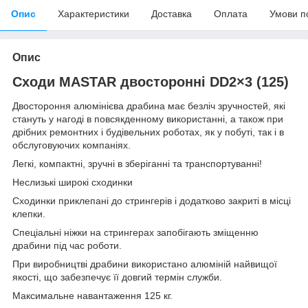
Опис
Характеристики
Доставка
Оплата
Умови п
Опис
Сходи MASTAR двосторонні DD2×3 (125)
Двостороння алюмінієва драбина має безліч зручностей, які
стануть у нагоді в повсякденному використанні, а також при
дрібних ремонтних і будівельних роботах, як у побуті, так і в
обслуговуючих компаніях.
Легкі, компактні, зручні в зберіганні та транспортуванні!
Неслизькі широкі сходинки
Сходинки приклепані до стрингерів і додатково закриті в місці
клепки.
Спеціальні ніжки на стрингерах запобігають зміщенню
драбини під час роботи.
При виробництві драбини використано алюміній найвищої
якості, що забезпечує її довгий термін служби.
Максимальне навантаження 125 кг.