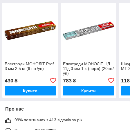
Електроди МОНОЛІТ Prof
Електроди МОНОЛІТ ЦЛ
Шнур
3 мм 2,5 кг (6 шт./уп)
11д 3 мм 1 кг(нерж) (20шт/
MT-2
уп)
430
783
118
₴
₴
Купити
Купити
Про нас
99% позитивних з 413 відгуків за рік