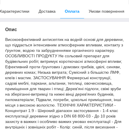
Характеристики
Доставка
Оплата
Умови повернення
Опис
Високоефективний антисептик на водній основі для деревини,
що піддається інтенсивним атмосферним впливам, контакту з
ґрунтом, водою та забрудненнями органічного характеру.
ОСОБЛИВОСТІ ПРОДУКТУ Не сольовий препарат для
будівельних робіт, витримує короткочасні атмосферні впливи;
Ефективний проти ґрунтових і домових грибків, цвілі, синяви,
деревних комах; Низька витрата; Сумісний з більшістю ЛМФ,
клеїв і мастик. ЗАСТОСУВАННЯ Фермерські конструкції,
садові меблі, паркани, альтанки, теплиці, овочесховища,
приміщення для тварин і птиці; Дерев'яні підлоги, свіжі зруби
на зберіганні-витримці та нижні вінці дерев'яних будинків,
пиломатеріали; Підвали, погреби, цокольні приміщення, інші
місця з високою вологістю. ТЕХНІЧНІ ХАРАКТЕРИСТИКИ -
Концентрат 1:9 - Широкий діапазон застосування - 1-4 клас
експлуатації деревини згідно з DIN 68 800-03 - До 10 років
захисту в важких і особливо важких умовах експлуатації - Для
внутрішніх і зовнішніх робіт - Колір: синій, після висихання -