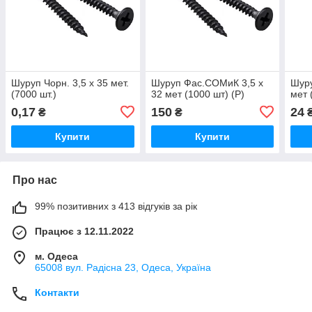
Шуруп Чорн. 3,5 х 35 мет.
Шуруп Фас.СОМиК 3,5 х
Шуру
(7000 шт.)
32 мет (1000 шт) (Р)
мет 
0,17
150
24
₴
₴
Купити
Купити
Про нас
99% позитивних з 413 відгуків за рік
Працює з 12.11.2022
м. Одеса
65008 вул. Радісна 23, Одеса, Україна
Контакти