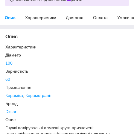
Опис
Характеристики
Доставка
Оплата
Умови п
Опис
Характеристики
Діаметр
100
Зернистість
60
Призначення
Кераміка
,
Керамограніт
Бренд
Distar
Опис
Гнучкі полірувальні алмазні круги призначені:
-для шліфування торців і фасок керамічної плитки та