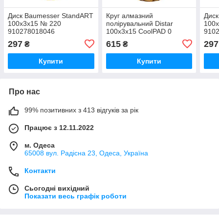
Диск Baumesser StandART
Круг алмазний
Диск
100х3х15 № 220
полірувальний Distar
100
910278018046
100х3х15 CoolPAD 0
910
(87015424049)
297
615
297
₴
₴
Купити
Купити
Про нас
99% позитивних з 413 відгуків за рік
Працює з 12.11.2022
м. Одеса
65008 вул. Радісна 23, Одеса, Україна
Контакти
Сьогодні вихідний
Показати весь графік роботи