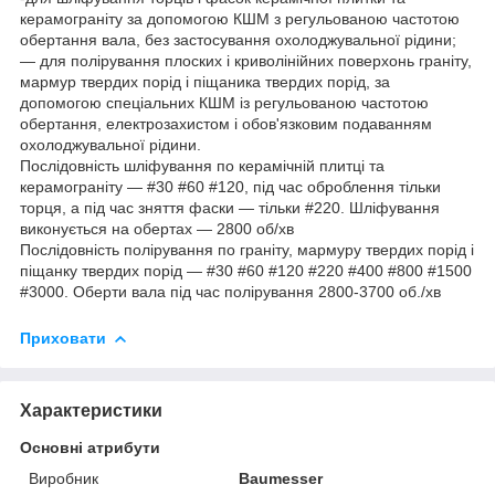
керамограніту за допомогою КШМ з регульованою частотою
обертання вала, без застосування охолоджувальної рідини;
— для полірування плоских і криволінійних поверхонь граніту,
мармур твердих порід і піщаника твердих порід, за
допомогою спеціальних КШМ із регульованою частотою
обертання, електрозахистом і обов'язковим подаванням
охолоджувальної рідини.
Послідовність шліфування по керамічній плитці та
керамограніту — #30 #60 #120, під час оброблення тільки
торця, а під час зняття фаски — тільки #220. Шліфування
виконується на обертах — 2800 об/хв
Послідовність полірування по граніту, мармуру твердих порід і
піщанку твердих порід — #30 #60 #120 #220 #400 #800 #1500
#3000. Оберти вала під час полірування 2800-3700 об./хв
Приховати
Характеристики
Основні атрибути
Виробник
Baumesser