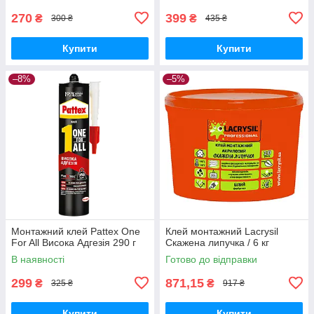
270
399
₴
₴
300 ₴
435 ₴
Купити
Купити
–8%
–5%
Монтажний клей Pattex One
Клей монтажний Lacrysil
For All Висока Адгезія 290 г
Скажена липучка / 6 кг
В наявності
Готово до відправки
299
871,15
₴
₴
325 ₴
917 ₴
Купити
Купити