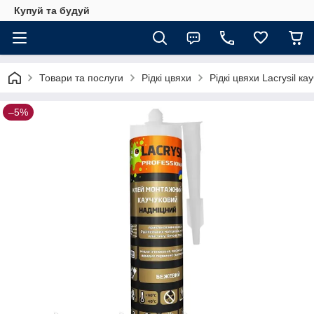
Купуй та будуй
Товари та послуги
Рідкі цвяхи
Рідкі цвяхи Lacrysil ка
–5%