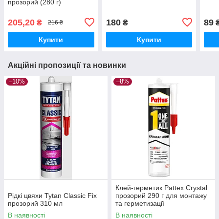
прозорий (280 г)
205,20
180
89
₴
₴
216 ₴
Купити
Купити
Акційні пропозиції та новинки
–10%
–8%
Клей-герметик Pattex Crystal
Рідкі цвяхи Tytan Classic Fix
прозорий 290 г для монтажу
прозорий 310 мл
та герметизації
В наявності
В наявності