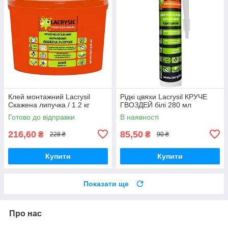
Клей монтажний Lacrysil
Рідкі цвяхи Lacrysil КРУЧЕ
Скажена липучка / 1.2 кг
ГВОЗДЕЙ білі 280 мл
Готово до відправки
В наявності
216,60
85,50
₴
₴
228 ₴
90 ₴
Купити
Купити
Показати ще
Про нас