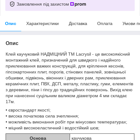
Замовлення під захистом
Опис
Характеристики
Доставка
Оплата
Умови п
Опис
Клей каучуковий НАДМІЦНИЙ ТМ Lacrysil - це високоякісний
монтажний клей, призначений для швидкого і надійного
приклеювання важких конструкцій, для кріплення кесонів,
гіпсокартонних плит, порогів, стінових панелей, зовнішньої
обшивки, підвіконь, віконних і дверних рам, приклеювання
керамічних плит, ПВХ, ДСП, металу, пластику, гуми, елементів
з деревини, піни і гіпсу до традиційних поверхонь. Вихід клею
при нанесенні суцільним валиком діаметром 4 мм складає
17м.
• євростандарт якості;
• висока початкова сила зчеплення;
• можливість виконання робіт при мінусових температурах;
• міцний високоеластичний і водостійкий шов;
Основа
каучукова