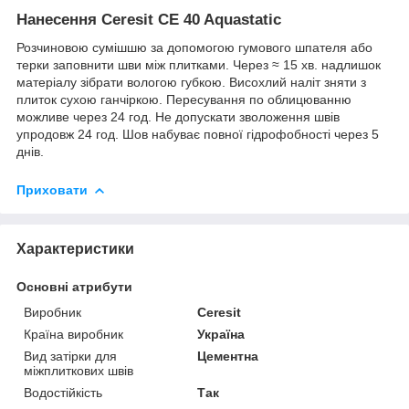
Нанесення Ceresit CE 40 Aquastatic
Розчиновою сумішшю за допомогою гумового шпателя або
терки заповнити шви між плитками. Через ≈ 15 хв. надлишок
матеріалу зібрати вологою губкою. Висохлий наліт зняти з
плиток сухою ганчіркою. Пересування по облицюванню
можливе через 24 год. Не допускати зволоження швів
упродовж 24 год. Шов набуває повної гідрофобності через 5
днів.
Приховати
Характеристики
Основні атрибути
Виробник
Ceresit
Країна виробник
Україна
Вид затірки для
Цементна
міжплиткових швів
Водостійкість
Так