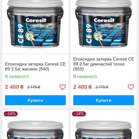
Епоксидна затирка Ceresit CE
Епоксидна затирка Ceresit CE
89 2.5кг димчастий топаз
89 2.5кг жасмин (840)
(859)
В наявності
В наявності
2 400
2 400
₴
₴
2 775 ₴
2 775 ₴
Купити
Купити
–14%
–14%