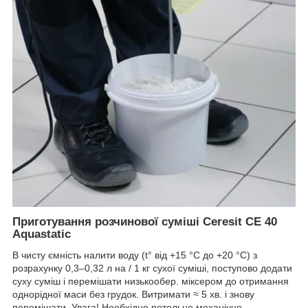
Приготування розчинової суміші Ceresit CE 40
Aquastatic
В чисту ємність налити воду (t° від +15 °С до +20 °С) з
розрахунку 0,3–0,32 л на / 1 кг сухої суміші, поступово додати
суху суміш і перемішати низькообер. міксером до отримання
однорідної маси без грудок. Витримати ≈ 5 хв. і знову
перемішати. Увага! Необхідно ретельне механічне