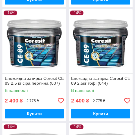
–14%
–14%
Епоксидна затирка Ceresit CE
Епоксидна затирка Ceresit CE
89 2.5 кг сіра перлина (807)
89 2.5кг тофі (844)
В наявності
В наявності
2 400
2 400
₴
₴
2 775 ₴
2 775 ₴
Купити
Купити
–14%
–14%