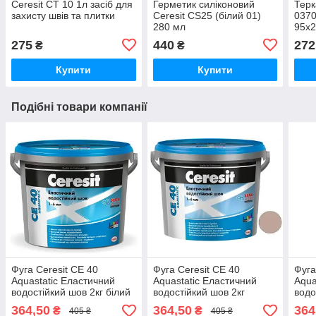
Ceresit CT 10 1л засіб для
Герметик силіконовий
Терк
захисту швів та плитки
Ceresit CS25 (білий 01)
0370
280 мл
95х
275
440
272
₴
₴
Купити
Купити
Подібні товари компанії
Фуга Ceresit CE 40
Фуга Ceresit CE 40
Фуга
Aquastatic Еластичний
Aquastatic Еластичний
Aqua
водостійкий шов 2кг білий
водостійкий шов 2кг
водо
01
багама 43
жас
364,50
364,50
364
₴
₴
405 ₴
405 ₴