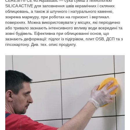
CERESIT® CE 40 Aquastatic — суха суміш з технологією
SILICA ACTIVE для заповнення швів керамічних і скляних
облицювань, а також зі штучного і натурального каменю,
зокрема мармуру, при роботах на горизонт. і вертикал.
поверхнях. Можна використовувати у місцях, які періодично
або тривало зазнають інтенсивного впливу води всередині та
зовні будівель. Ефективна при облицюванні основ, що
зазнають деформації: підлог із підігрівом, плит OSB, ДСП та з
гіпсокартону. Див. тех. опис продукту.