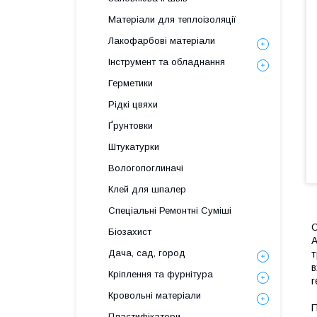
Матеріали для теплоізоляції
Лакофарбові матеріали
Інструмент та обладнання
Герметики
Рідкі цвяхи
Ґрунтовки
Штукатурки
Вологопоглиначі
Клей для шпалер
Спеціальні Ремонтні Суміші
Біозахист
А
Дача, сад, город
т
в
Кріплення та фурнітура
г
Кровольні матеріали
П
Пластифікатори