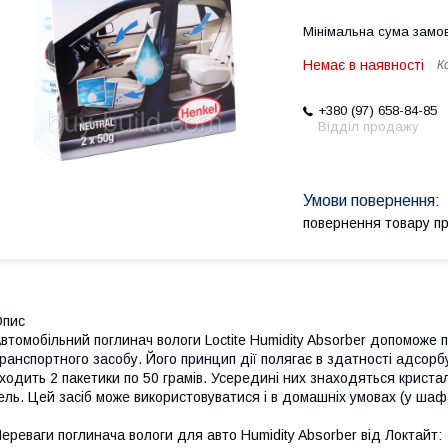
Мінімальна сума замов
Немає в наявності
К
+380 (97) 658-84-85
Відділ продажу
повернення товару п
Опис
втомобільний поглинач вологи Loctite Humidity Absorber допоможе 
ранспортного засобу. Його принцип дії полягає в здатності адсорб
ходить 2 пакетики по 50 грамів. Усередині них знаходяться криста
ель. Цей засіб може використовуватися і в домашніх умовах (у шаф
ереваги поглинача вологи для авто Humidity Absorber від Локтайт: