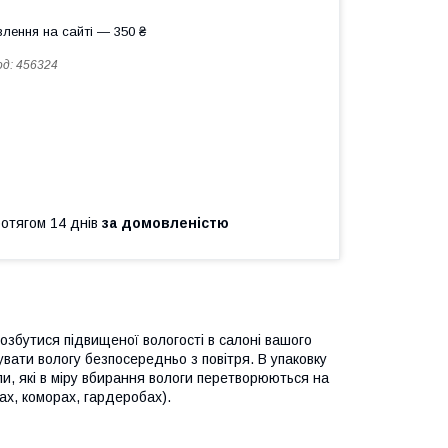
лення на сайті — 350 ₴
од:
456324
ротягом 14 днів
за домовленістю
позбутися підвищеної вологості в салоні вашого
увати вологу безпосередньо з повітря. В упаковку
ли, які в міру вбирання вологи перетворюються на
ах, коморах, гардеробах).