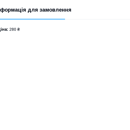
нформація для замовлення
іна:
280 ₴