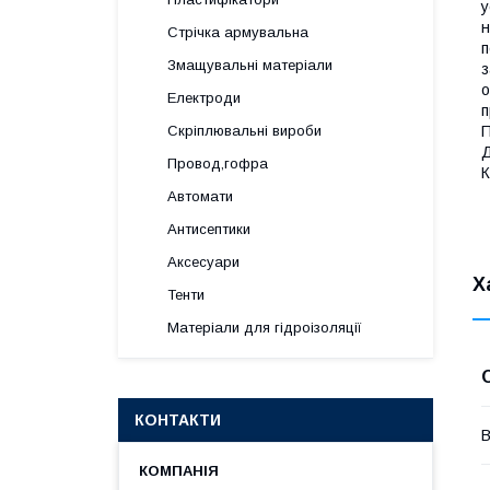
у
н
Стрічка армувальна
п
Змащувальні матеріали
з
о
Електроди
п
Скріплювальні вироби
П
Д
Провод,гофра
К
Автомати
Антисептики
Аксесуари
Х
Тенти
Матеріали для гідроізоляції
КОНТАКТИ
В