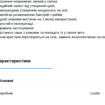
сунення неприємних запахів у салоні;
адійний захист від утворення цвілі;
ерешкоджає утворенню конденсату на склі;
апобігає розмноженню бактерій і грибків;
днієї упаковки вистачає на 2 місяці використання;
ростий в експлуатації.
равила застосування:
істаньте саше з упаковки та покладіть їх у салоні авто.
оли кристали перетворяться на гель, замініть вологопоглинач на н
арактеристики
Основні
иробник
Loctite