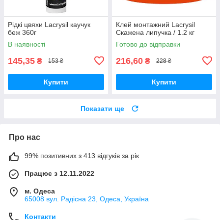
Рідкі цвяхи Lacrysil каучук
Клей монтажний Lacrysil
беж 360г
Скажена липучка / 1.2 кг
В наявності
Готово до відправки
145,35
216,60
₴
₴
153 ₴
228 ₴
Купити
Купити
Показати ще
Про нас
99% позитивних з 413 відгуків за рік
Працює з 12.11.2022
м. Одеса
65008 вул. Радісна 23, Одеса, Україна
Контакти