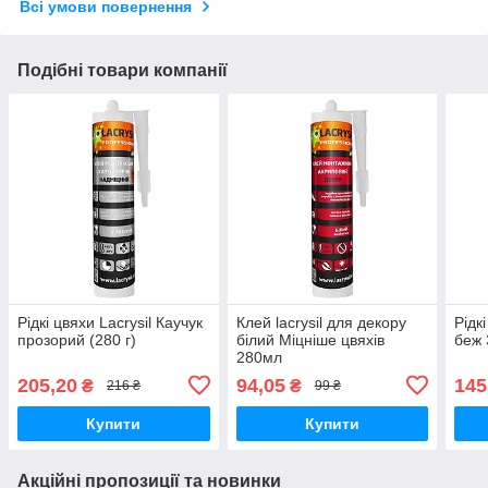
Всі умови повернення
Подібні товари компанії
Рідкі цвяхи Lacrysil Каучук
Клей lacrysil для декору
Рідк
прозорий (280 г)
білий Міцніше цвяхів
беж 
280мл
205,20
94,05
145
₴
₴
216 ₴
99 ₴
Купити
Купити
Акційні пропозиції та новинки