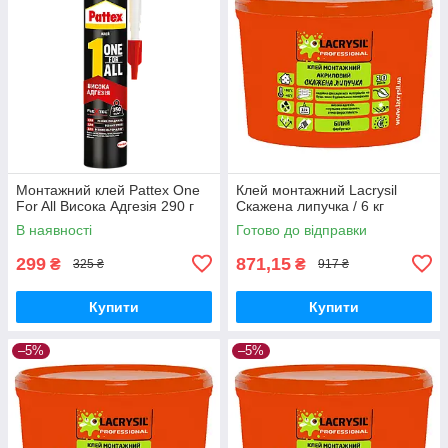
Монтажний клей Pattex One
Клей монтажний Lacrysil
For All Висока Адгезія 290 г
Скажена липучка / 6 кг
В наявності
Готово до відправки
299
871,15
₴
₴
325 ₴
917 ₴
Купити
Купити
–5%
–5%