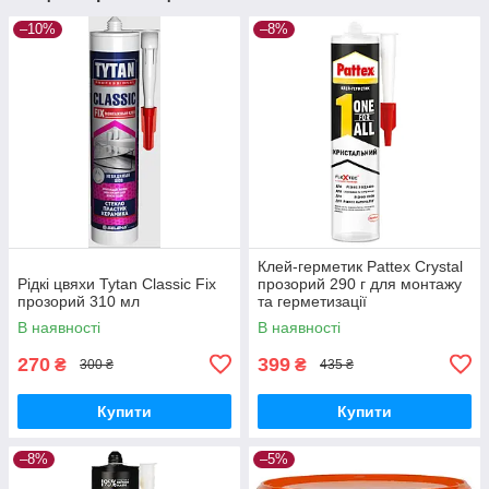
–10%
–8%
Клей-герметик Pattex Crystal
Рідкі цвяхи Tytan Classic Fix
прозорий 290 г для монтажу
прозорий 310 мл
та герметизації
В наявності
В наявності
270
399
₴
₴
300 ₴
435 ₴
Купити
Купити
–8%
–5%