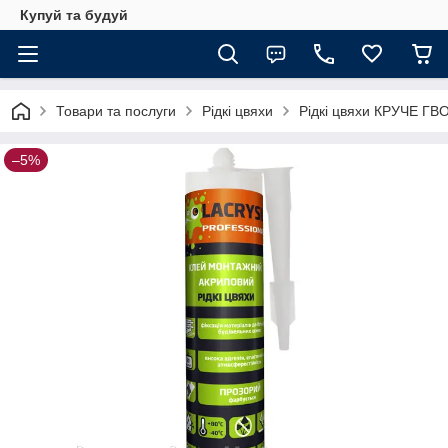
Купуй та будуй
Товари та послуги
Рідкі цвяхи
Рідкі цвяхи КРУЧЕ ГВ
–5%