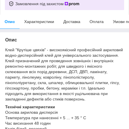
Замовлення під захистом
Опис
Характеристики
Доставка
Оплата
Умови п
Опис
Клей "Крутіше цвяхів" - високоякісний професійний акриловий
водно-дисперсійний клей для універсального застосування.
Клей призначений для проведення зовнішніх і внутрішніх
ремонтно-монтажних робіт, для швидкого і якісного
склеювання всіх порід деревини, ДСП, ДВП, ламінату,
паркету, лінолеуму, ковроліну, пінополістиролу,
пінополіуретану, скла, шпалер, облицювальної плитки, гіпсу,
гіпсокартону, пробки, бетону, кераміки і т.п. Ідеально
підходить для використання в якості ущільнювача при
закладенні дефектів або стиків поверхонь.
Технічні характеристики
Основа акрилова дисперсія
Температура при нанесенні + 5 ... + 35 ° C
Час висихання 48 годин
Колір білий, прозорий