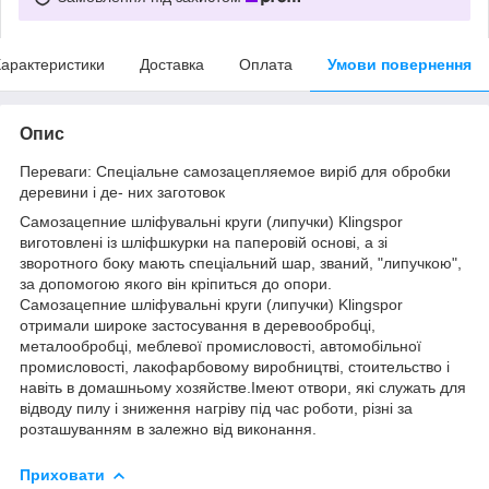
арактеристики
Доставка
Оплата
Умови повернення
Опис
Переваги: Спеціальне самозацепляемое виріб для обробки
деревини і де- них заготовок
Самозацепние шліфувальні круги (липучки) Klingspor
виготовлені із шліфшкурки на паперовій основі, а зі
зворотного боку мають спеціальний шар, званий, "липучкою",
за допомогою якого він кріпиться до опори.
Самозацепние шліфувальні круги (липучки) Klingspor
отримали широке застосування в деревообробці,
металообробці, меблевої промисловості, автомобільної
промисловості, лакофарбовому виробництві, стоительство і
навіть в домашньому хозяйстве.Імеют отвори, які служать для
відводу пилу і зниження нагріву під час роботи, різні за
розташуванням в залежно від виконання.
Приховати