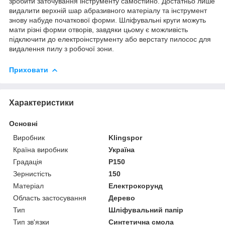
зробити заточування інструменту самостійно. Достатньо лише
видалити верхній шар абразивного матеріалу та інструмент
знову набуде початкової форми. Шліфувальні круги можуть
мати різні форми отворів, завдяки цьому є можливість
підключити до електроінструменту або верстату пилосос для
видалення пилу з робочої зони.
Приховати
Характеристики
Основні
Виробник
Klingspor
Країна виробник
Україна
Градація
P150
Зернистість
150
Матеріал
Електрокорунд
Область застосування
Дерево
Тип
Шліфувальний папір
Тип зв'язки
Синтетична смола