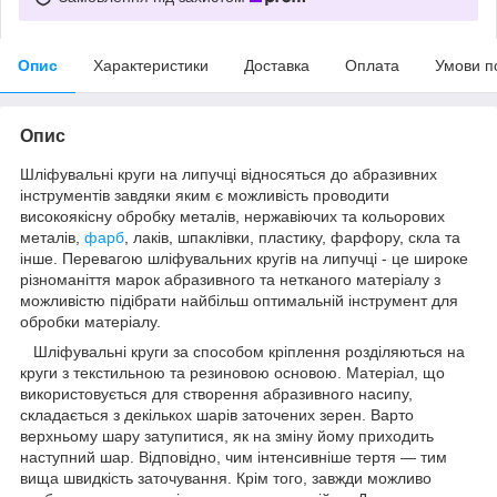
Опис
Характеристики
Доставка
Оплата
Умови п
Опис
Шліфувальні круги на липучці відносяться до абразивних
інструментів завдяки яким є можливість проводити
високоякісну обробку металів, нержавіючих та кольорових
металів,
фарб
, лаків, шпаклівки, пластику, фарфору, скла та
інше. Перевагою шліфувальних кругів на липучці - це широке
різноманіття марок абразивного та нетканого матеріалу з
можливістю підібрати найбільш оптимальній інструмент для
обробки матеріалу.
Шліфувальні круги за способом кріплення розділяються на
круги з текстильною та резиновою основою. Матеріал, що
використовується для створення абразивного насипу,
складається з декількох шарів заточених зерен. Варто
верхньому шару затупитися, як на зміну йому приходить
наступний шар. Відповідно, чим інтенсивніше тертя — тим
вища швидкість заточування. Крім того, завжди можливо