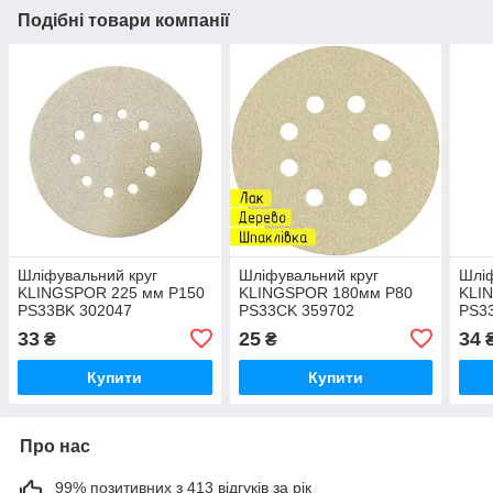
Подібні товари компанії
Шліфувальний круг
Шліфувальний круг
Шліф
KLINGSPOR 225 мм Р150
KLINGSPOR 180мм Р80
KLI
PS33BK 302047
PS33CK 359702
PS3
33
25
34
₴
₴
Купити
Купити
Про нас
99% позитивних з 413 відгуків за рік