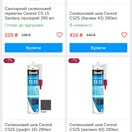
Санітарний силіконовий
герметик Ceresit CS 15
Силіконовий шов Ceresit
Sanitary прозорий 280 мл
CS25 (багама 43) 280мл
Готово до відправки
В наявності
225
410
₴
₴
245 ₴
440 ₴
Купити
Купити
–7%
–7%
Силіконовий шов Ceresit
Силіконовий шов Ceresit
CS25 (графіт 16) 280мл
CS25 (жасмин 40) 280мл