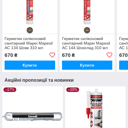
Герметик силіконовий
Герметик силіконовий
Герм
санітарний Mapei Mapesil
санітарний Mapei Mapesil
сані
AC 134 Шовк 310 мл
AC 144 Шоколад 310 мл
AC 1
310 
670
670
670
₴
₴
Купити
Купити
Акційні пропозиції та новинки
–17%
–10%