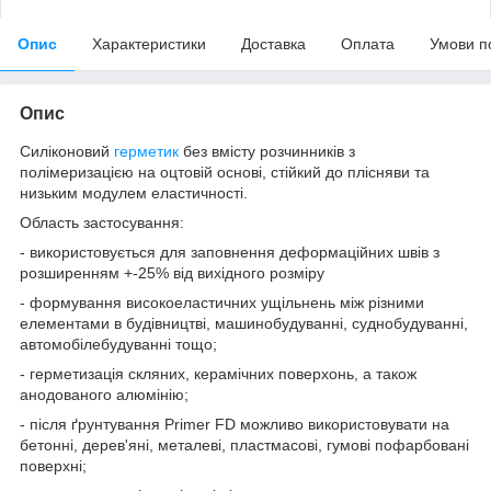
Опис
Характеристики
Доставка
Оплата
Умови п
Опис
Силіконовий
герметик
без вмісту розчинників з
полімеризацією на оцтовій основі, стійкий до плісняви та
низьким модулем еластичності.
Область застосування:
- використовується для заповнення деформаційних швів з
розширенням +-25% від вихідного розміру
- формування високоеластичних ущільнень між різними
елементами в будівництві, машинобудуванні, суднобудуванні,
автомобілебудуванні тощо;
- герметизація скляних, керамічних поверхонь, а також
анодованого алюмінію;
- після ґрунтування Primer FD можливо використовувати на
бетонні, дерев'яні, металеві, пластмасові, гумові пофарбовані
поверхні;