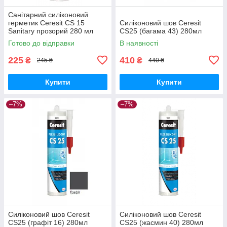
Санітарний силіконовий
герметик Ceresit CS 15
Силіконовий шов Ceresit
Sanitary прозорий 280 мл
CS25 (багама 43) 280мл
Готово до відправки
В наявності
225
410
₴
₴
245 ₴
440 ₴
Купити
Купити
–7%
–7%
Силіконовий шов Ceresit
Силіконовий шов Ceresit
CS25 (графіт 16) 280мл
CS25 (жасмин 40) 280мл