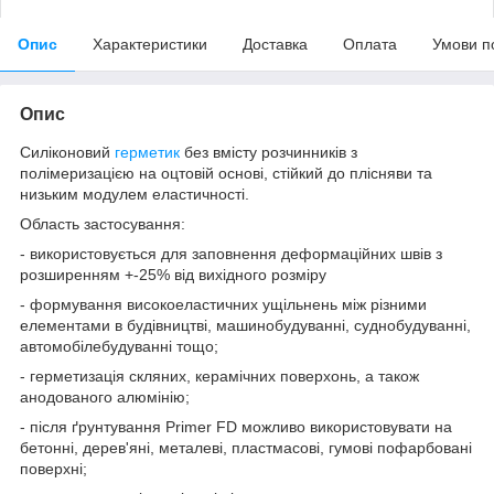
Опис
Характеристики
Доставка
Оплата
Умови п
Опис
Силіконовий
герметик
без вмісту розчинників з
полімеризацією на оцтовій основі, стійкий до плісняви та
низьким модулем еластичності.
Область застосування:
- використовується для заповнення деформаційних швів з
розширенням +-25% від вихідного розміру
- формування високоеластичних ущільнень між різними
елементами в будівництві, машинобудуванні, суднобудуванні,
автомобілебудуванні тощо;
- герметизація скляних, керамічних поверхонь, а також
анодованого алюмінію;
- після ґрунтування Primer FD можливо використовувати на
бетонні, дерев'яні, металеві, пластмасові, гумові пофарбовані
поверхні;