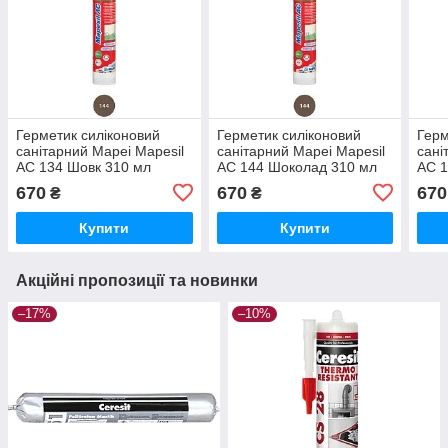
Герметик силіконовий
Герметик силіконовий
Герм
санітарний Mapei Mapesil
санітарний Mapei Mapesil
сані
AC 134 Шовк 310 мл
AC 144 Шоколад 310 мл
AC 1
310 
670
670
670
₴
₴
Купити
Купити
Акційні пропозиції та новинки
–17%
–10%