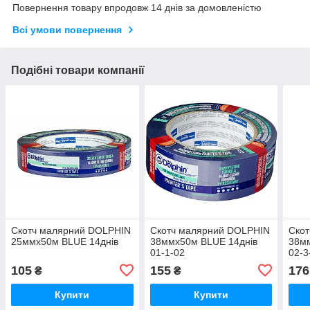
Повернення товару впродовж 14 днів за домовленістю
Всі умови повернення
Подібні товари компанії
Скотч малярний DOLPHIN
Скотч малярний DOLPHIN
Ско
25ммх50м BLUE 14днів
38ммх50м BLUE 14днів
38м
01-1-02
02-3
105
155
176
₴
₴
Купити
Купити