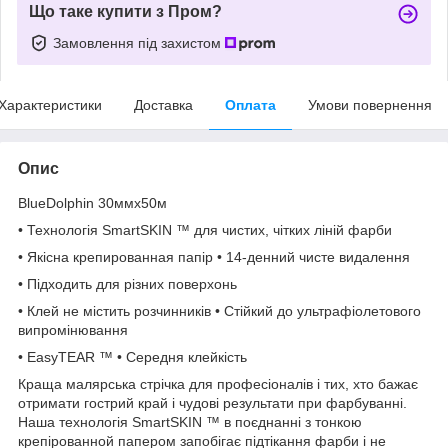
Що таке купити з Пром?
Замовлення під захистом
Характеристики
Доставка
Оплата
Умови повернення
Опис
BlueDolphin 30ммх50м
• Технологія SmartSKIN ™ для чистих, чітких ліній фарби
• Якісна крепированная папір • 14-денний чисте видалення
• Підходить для різних поверхонь
• Клей не містить розчинників • Стійкий до ультрафіолетового
випромінювання
• EasyTEAR ™ • Середня клейкість
Краща малярська стрічка для професіоналів і тих, хто бажає
отримати гострий край і чудові результати при фарбуванні.
Наша технологія SmartSKIN ™ в поєднанні з тонкою
крепірованной папером запобігає підтікання фарби і не