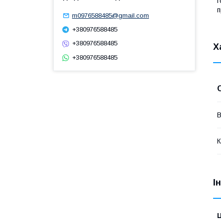
г
п
m0976588485@gmail.com
+380976588485
+380976588485
Х
+380976588485
В
К
І
Ц