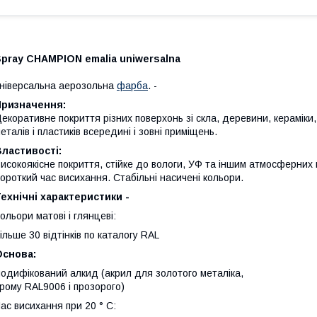
pray CHAMPION emalia uniwersalna
ніверсальна аерозольна
фарба
. -
Призначення:
екоративне покриття різних поверхонь зі скла, деревини, кераміки, 
еталів і пластиків всередині і зовні приміщень.
ластивості:
исокоякісне покриття, стійке до вологи, УФ та іншим атмосферних в
ороткий час висихання. Стабільні насичені кольори.
ехнічні характеристики -
ольори матові і глянцеві:
ільше 30 відтінків по каталогу RAL
Основа:
одифікований алкид (акрил для золотого металіка,
рому RAL9006 і прозорого)
ас висихання при 20 ° С: