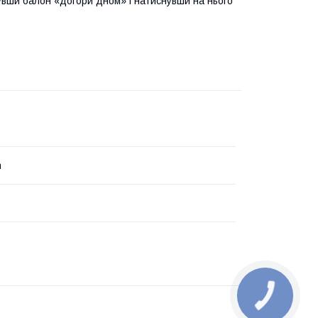
увши балон «догори дном» і натиснувши на нього
n
КНОПКА
ЗВ'ЯЗКУ