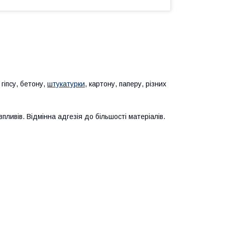
гіпсу, бетону,
штукатурки
, картону, паперу, різних
пливів. Відмінна адгезія до більшості матеріалів.