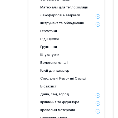
Матеріали для теплоізоляції
Лакофарбові матеріали
Інструмент та обладнання
Герметики
Рідкі цвяхи
Ґрунтовки
Штукатурки
Вологопоглиначі
Клей для шпалер
Спеціальні Ремонтні Суміші
Біозахист
Дача, сад, город
Кріплення та фурнітура
Кровольні матеріали
Пластифікатори