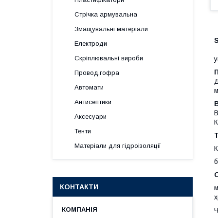
Стрічка армувальна
Змащувальні матеріали
S
Електроди
Скріплювальні вироби
у
Провод,гофра
Д
Автомати
м
Антисептики
В
В
Аксесуари
К
Тенти
Т
Матеріали для гідроізоляції
К
б
КОНТАКТИ
м
х
Ч