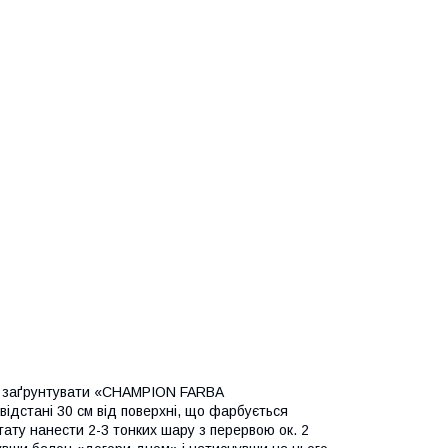
ся заґрунтувати «CHAMPION FARBA
ідстані 30 см від поверхні, що фарбується
ату нанести 2-3 тонких шару з перервою ок. 2