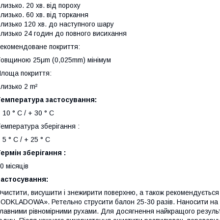
лизько. 20 хв. від пороху
лизько. 60 хв. від торкання
лизько 120 хв. до наступного шару
лизько 24 годин до повного висихання
екомендоване покриття:
овщиною 25μm (0,025mm) мінімум
лоща покриття:
лизько 2 m²
Температура застосування:
 10 ° С / + 30 ° С
емпература зберігання :
 5 ° С / + 25 ° С
ермін зберігання :
0 місяців
Застосування:
чистити, висушити і знежирити поверхню, а також рекомендуєть
ODKLADOWA». Ретельно струсити балон 25-30 разів. Наносити на в
лавними рівномірними рухами. Для досягнення найкращого результ