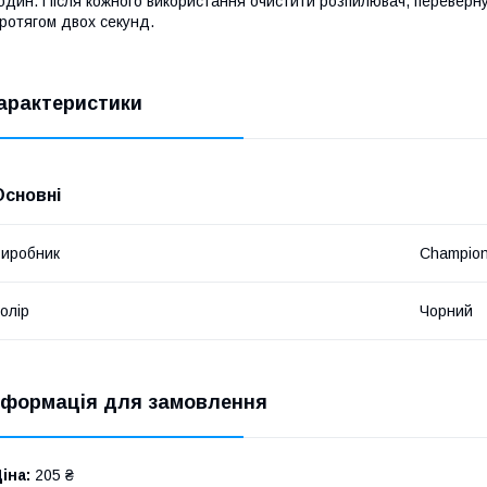
один. Після кожного використання очистити розпилювач, переверн
ротягом двох секунд.
арактеристики
Основні
иробник
Champio
олір
Чорний
нформація для замовлення
іна:
205 ₴