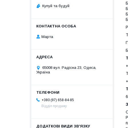
Б
Купуй та будуй
Б
Б
Б
Р
Т
Марта
П
Б
+
65008 вул. Радісна 23, Одеса,
Україна
Т
+
Т
6
+380 (97) 658-84-85
Відділ продажу
О
P
п