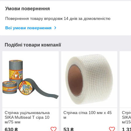
Умови повернення
Повернення товару впродовж 14 днів за домовленістю
Всі умови повернення
Подібні товари компанії
Стрічка ущільнювальна
Стрічка сітка 100 мм х 45
Стрі
SIKA Multiseal T сіра 10
м
SIKA
м/75 мм
м/1
630
53
1 3
₴
₴