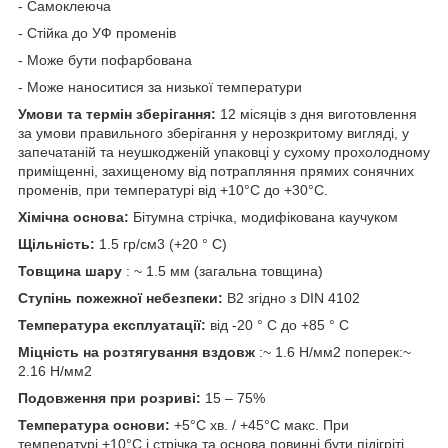
- Самоклеюча
- Стійка до УФ променів
- Може бути пофарбована
- Може наноситися за низької температури
Умови та термін зберігання:
12 місяців з дня виготовлення
за умови правильного зберігання у нерозкритому вигляді, у
запечатаній та неушкодженій упаковці у сухому прохолодному
приміщенні, захищеному від потрапляння прямих сонячних
променів, при температурі від +10°C до +30°C.
Хімічна основа:
Бітумна стрічка, модифікована каучуком
Щільність:
1.5 гр/см3 (+20 ° C)
Товщина шару
: ~ 1.5 мм (загальна товщина)
Ступінь пожежної небезпеки:
B2 згідно з DIN 4102
Температура експлуатації:
від -20 ° C до +85 ° C
Міцність на розтягування вздовж
:~ 1.6 Н/мм2 поперек:~
2.16 Н/мм2
Подовження при розриві:
15 – 75%
Температура основи:
+5°C хв. / +45°C макс. При
температурі +10°C і стрічка та основа повинні бути підігріті