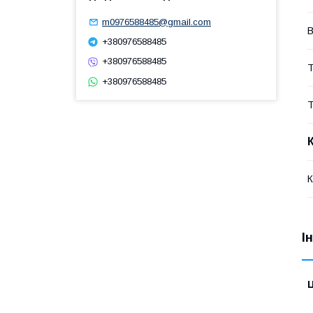
m0976588485@gmail.com
В
+380976588485
+380976588485
Т
+380976588485
Т
К
І
Ц