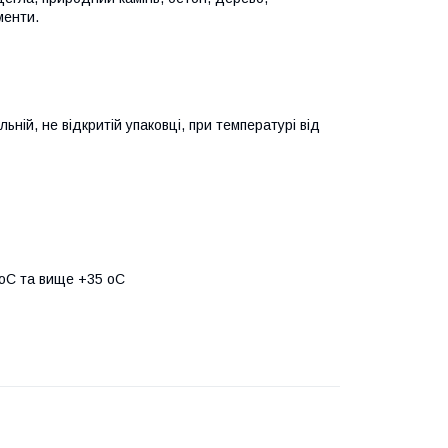
менти.
ьній, не відкритій упаковці, при температурі від
5oC та вище +35 oC