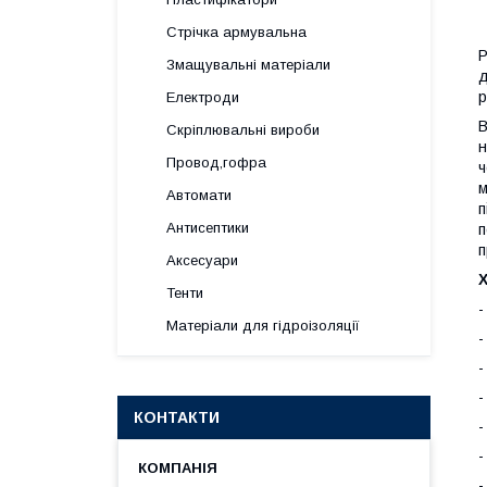
Стрічка армувальна
Р
Змащувальні матеріали
д
р
Електроди
В
Скріплювальні вироби
н
Провод,гофра
ч
м
Автомати
п
Антисептики
п
п
Аксесуари
Х
Тенти
-
Матеріали для гідроізоляції
-
-
-
КОНТАКТИ
-
-
-