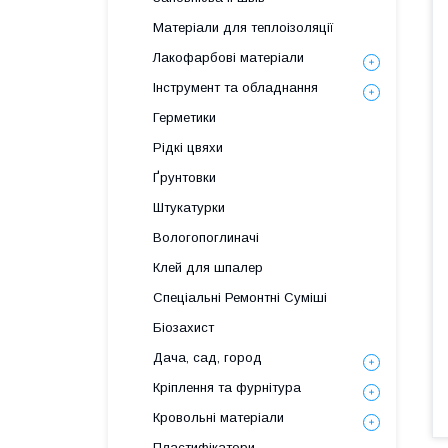
Матеріали для теплоізоляції
Лакофарбові матеріали
Інструмент та обладнання
Герметики
Рідкі цвяхи
Ґрунтовки
Штукатурки
Вологопоглиначі
Клей для шпалер
Спеціальні Ремонтні Суміші
Біозахист
Дача, сад, город
Кріплення та фурнітура
Кровольні матеріали
Пластифікатори