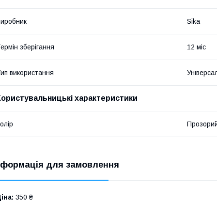
иробник
Sika
ермін зберігання
12 міс
ип використання
Універса
Користувальницькі характеристики
олір
Прозори
нформація для замовлення
іна:
350 ₴