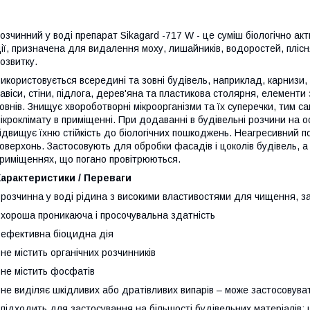
озчинний у воді препарат Sikagard -717 W - це суміш біологічно а
ії, призначена для видалення моху, лишайників, водоростей, плісня
озвитку.
икористовується всередині та зовні будівель, наприклад, карнизи, 
авіси, стіни, підлога, дерев'яна та пластикова столярня, елементи
овнів. Знищує хвороботворні мікроорганізми та їх суперечки, тим
ікроклімату в приміщенні. При додаванні в будівельні розчини на 
ідвищує їхню стійкість до біологічних пошкоджень. Неагресивний 
оверхонь. Застосовують для обробки фасадів і цоколів будівель, а т
риміщеннях, що погано провітрюються.
арактеристики / Переваги
 розчинна у воді рідина з високими властивостями для чищення, з
 хороша проникаюча і просочувальна здатність
 ефективна біоцидна дія
 не містить органічних розчинників
 не містить фосфатів
 не виділяє шкідливих або дратівливих випарів – може застосовува
 підходить для застосування на більшості будівельних матеріалів: 