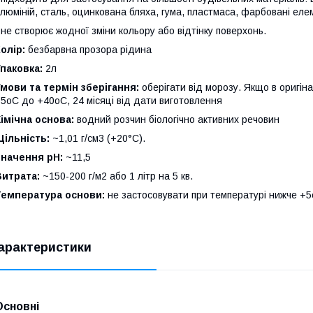
люміній, сталь, оцинкована бляха, гума, пластмаса, фарбовані еле
 не створює жодної зміни кольору або відтінку поверхонь.
олір:
безбарвна прозора рідина
паковка:
2л
мови та термін зберігання:
оберігати від морозу. Якщо в оригінал
5oC до +40oC, 24 місяці від дати виготовлення
імічна основа:
водний розчин біологічно активних речовин
ільність:
~1,01 г/см3 (+20°C).
Значення pH:
~11,5
Витрата:
~150-200 г/м2 або 1 літр на 5 кв.
Температура основи:
не застосовувати при температурі нижче +
арактеристики
Основні