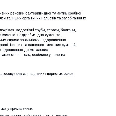
ктивних речовин бактерицидної та антимікробної
ви та інших органічних нальотів та запобігання їх
покрівля, водостічні труби, тераси, балкони,
 з каменю, надгробки, дно суден та
 самим сприяє загальному оздоровленню
основі гіпсових та вапняноцементних сумішей
по відношенню до металевих
акож стін і стель, особливо у вологих
астосовувана для щільних і пористих основ
тись у приміщеннях
цегла, природний камінь, бетон, дерево,