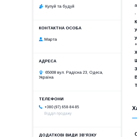
а
Купуй та будуй
-
К
У
У
Марта
+
Х
Щ
65008 вул. Радісна 23, Одеса,
Україна
+380 (97) 658-84-85
Х
Відділ продажу