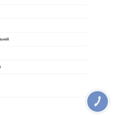
льний
й
КНОПКА
ЗВ'ЯЗКУ