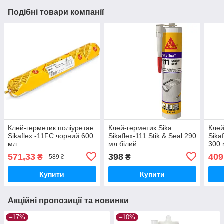
Подібні товари компанії
Клей-герметик поліуретан.
Клей-герметик Sika
Клей
Sikaflex -11FC чорний 600
Sikaflex-111 Stik & Seal 290
Sika
мл
мл білий
300 
571,33
398
409
₴
₴
589 ₴
Купити
Купити
Акційні пропозиції та новинки
–17%
–10%