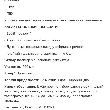
- Метали
- Скло
- ПВХ
Ущільнювач для герметизації навколо склеєних компонентів.
ХАРАКТЕРИСТИКИ / ПЕРЕВАГИ
- 100% прозорий
- Хороший початковий захоплення
- Дуже низькі показники викиду шкідливих речовин
- Клейкий ущільнювач з маркуванням CE
Склад:
полімер з силановим покриттям
Упаковка:
290 мл
Колір:
Прозорий
Термін придатності:
12 місяців з дати виробництва
Умови зберігання:
Вибір повинен зберігатися в оригінальній,
непошкодженій і не відкритій упаковці в сухих умовах при
температурі від +5 ° C до +25 ° C. Завжди перевіряйте
упаковку.
Густина
~1,05 кг/л (ISO 1183-1)