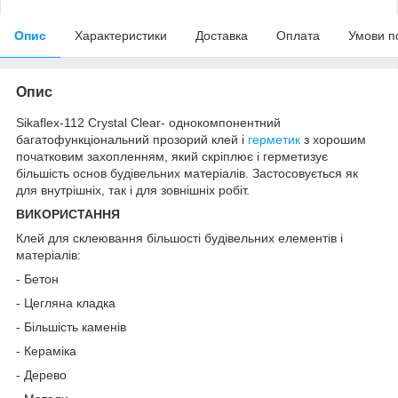
Опис
Характеристики
Доставка
Оплата
Умови п
Опис
Sikaflex-112 Crystal Clear- однокомпонентний
багатофункціональний прозорий клей і
герметик
з хорошим
початковим захопленням, який скріплює і герметизує
більшість основ будівельних матеріалів. Застосовується як
для внутрішніх, так і для зовнішніх робіт.
ВИКОРИСТАННЯ
Клей для склеювання більшості будівельних елементів і
матеріалів:
- Бетон
- Цегляна кладка
- Більшість каменів
- Кераміка
- Дерево