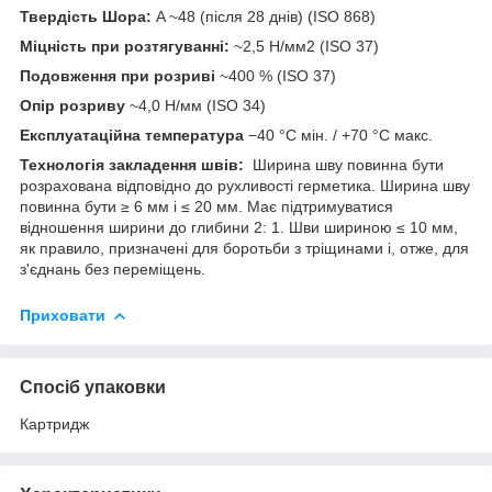
Твердість Шора:
A ~48 (після 28 днів) (ISO 868)
Міцність при розтягуванні:
~2,5 Н/мм2 (ISO 37)
Подовження при розриві
~400 % (ISO 37)
Опір розриву
~4,0 Н/мм (ISO 34)
Експлуатаційна температура
−40 °C мін. / +70 °C макс.
Технологія закладення швів:
Ширина шву повинна бути
розрахована відповідно до рухливості герметика. Ширина шву
повинна бути ≥ 6 мм і ≤ 20 мм. Має підтримуватися
відношення ширини до глибини 2: 1. Шви шириною ≤ 10 мм,
як правило, призначені для боротьби з тріщинами і, отже, для
з'єднань без переміщень.
Приховати
Спосіб упаковки
Картридж