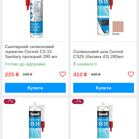
Санітарний силіконовий
герметик Ceresit CS 15
Силіконовий шов Ceresit
Sanitary прозорий 280 мл
CS25 (багама 43) 280мл
Готово до відправки
В наявності
225
410
₴
₴
245 ₴
440 ₴
Купити
Купити
–7%
–7%