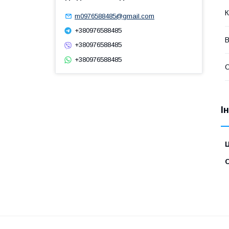
К
m0976588485@gmail.com
+380976588485
В
+380976588485
+380976588485
О
І
Ц
С