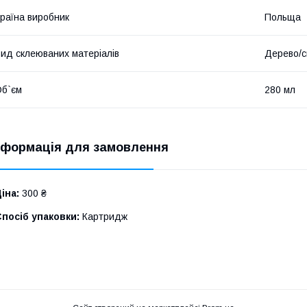
раїна виробник
Польща
ид склеюваних матеріалів
Дерево/с
б`єм
280 мл
нформація для замовлення
іна:
300 ₴
посіб упаковки:
Картридж