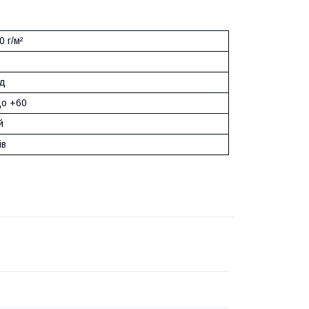
0 г/м²
од
до +60
й
ів