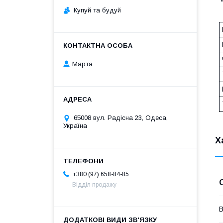
Купуй та будуй
Марта
65008 вул. Радісна 23, Одеса,
Україна
Х
+380 (97) 658-84-85
Відділ продажу
В