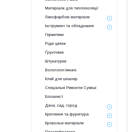
Матеріали для теплоізоляції
Лакофарбові матеріали
Інструмент та обладнання
Герметики
Рідкі цвяхи
Ґрунтовки
Штукатурки
Вологопоглиначі
Клей для шпалер
Спеціальні Ремонтні Суміші
Біозахист
Дача, сад, город
Кріплення та фурнітура
Кровольні матеріали
Пластифікатори