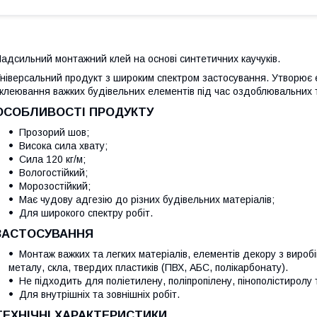
адсильний монтажний клей на основі синтетичних каучуків.
ніверсальний продукт з широким спектром застосування. Утворює
клеювання важких будівельних елементів під час оздоблювальних 
ОСОБЛИВОСТІ ПРОДУКТУ
Прозорий шов;
Висока сила хвату;
Сила 120 кг/м;
Вологостійкий;
Морозостійкий;
Має чудову адгезію до різних будівельних матеріалів;
Для широкого спектру робіт.
ЗАСТОСУВАННЯ
Монтаж важких та легких матеріалів, елементів декору з виробів
металу, скла, твердих пластиків (ПВХ, АБС, полікарбонату).
Не підходить для поліетилену, поліпропілену, пінополістиролу 
Для внутрішніх та зовнішніх робіт.
ТЕХНІЧНІ ХАРАКТЕРИСТИКИ