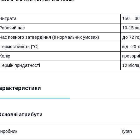
Витрата
150 – 30
Робочий час
10-15 хв
Час повного затвердіння (в нормальних умовах)
до 72 г
Термостійкість [°C]
від -20 
Колір
прозори
Термін придатності
12 місяц
арактеристики
Основні атрибути
иробник
Tytan