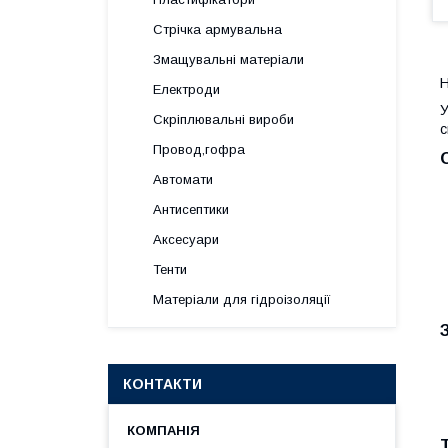
Стрічка армувальна
Змащувальні матеріали
Н
Електроди
У
Скріплювальні вироби
с
Провод,гофра
Автомати
Антисептики
Аксесуари
Тенти
Матеріали для гідроізоляції
КОНТАКТИ