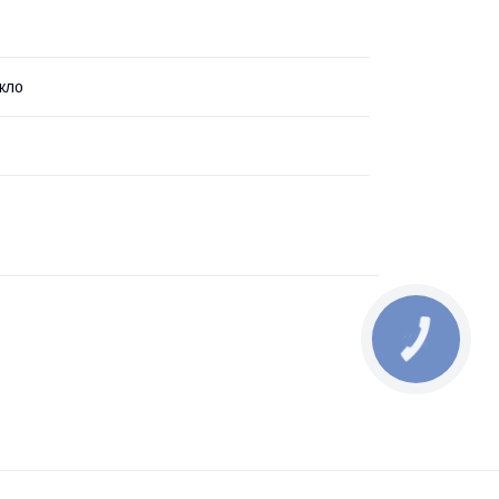
кло
КНОПКА
ЗВ'ЯЗКУ