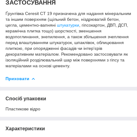
ЗАСТОСУВАННЯ
Ґрунтівка Ceresit CT 19 призначена для надання мінеральним
та іншим поверхням (щільний бетон, ніздрюватий бетон,
цегла, цементно-вапняні
штукатурки
, гіпсокартон, ДВП, ДСП,
керамічна плитка тощо) шорсткості, зменшення
водопоглинання, знепилення, а також збільшення зчеплення
перед влаштуванням штукатурок, шпаклівок, облицювання
плиткою, при опорядженні фасадів чи інтер'єрів
декоративним матеріалом. Рекомендовано застосовувати як
ізоляційний розділювальний шар між поверхнями з гіпсу та
матеріалами на основі цементу.
Приховати
Спосіб упаковки
Пластикове відро
Характеристики