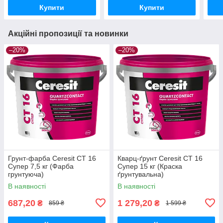
Купити
Купити
Акційні пропозиції та новинки
–20%
–20%
Грунт-фарба Ceresit CT 16
Кварц-ґрунт Ceresit CT 16
Супер 7,5 кг (Фарба
Супер 15 кг (Краска
грунтуюча)
ґрунтувальна)
В наявності
В наявності
687,20
1 279,20
₴
₴
859 ₴
1 599 ₴