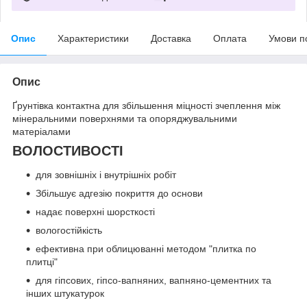
Опис
Характеристики
Доставка
Оплата
Умови п
Опис
Ґрунтівка контактна для збільшення міцності зчеплення між
мінеральними поверхнями та опоряджувальними
матеріалами
ВОЛОСТИВОСТІ
для зовнішніх і внутрішніх робіт
Збільшує адгезію покриття до основи
надає поверхні шорсткості
вологостійкість
ефективна при облицюванні методом "плитка по
плитці"
для гіпсових, гіпсо-вапняних, вапняно-цементних та
інших штукатурок