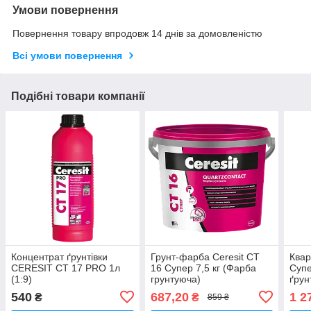
Умови повернення
Повернення товару впродовж 14 днів за домовленістю
Всі умови повернення
Подібні товари компанії
Концентрат ґрунтівки
Грунт-фарба Ceresit CT
Квар
CERESIT CT 17 PRO 1л
16 Супер 7,5 кг (Фарба
Супе
(1:9)
грунтуюча)
ґрун
540
687,20
1 2
₴
₴
859 ₴