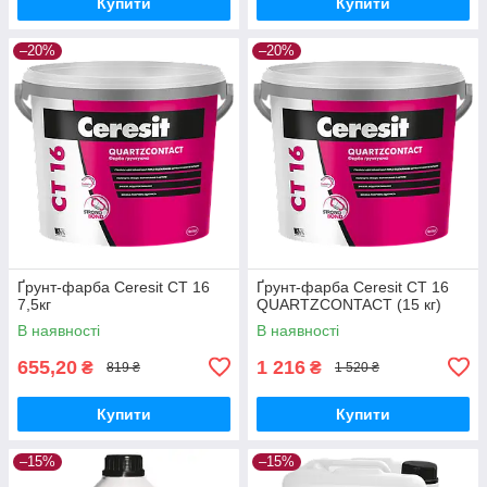
Купити
Купити
–20%
–20%
Ґрунт-фарба Ceresit CT 16
Ґрунт-фарба Ceresit CT 16
7,5кг
QUARTZCONTACT (15 кг)
В наявності
В наявності
655,20
1 216
₴
₴
819 ₴
1 520 ₴
Купити
Купити
–15%
–15%